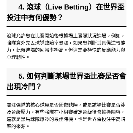
4. 滾球（Live Betting）在世界盃
投注中有何優勢？
滾球允許您在比賽開始後根據場上實際狀況進場。例如，
強隊意外先丟球導致賠率暴漲，如果您判斷其具備逆轉能
力，此時進場的回報率極高。但這需要極快的反應能力與
心理韌性。
5. 如何判斷某場世界盃比賽是否會
出現冷門？
關注強隊的核心球員是否因傷缺陣，或是該場比賽是否涉
及晉級壓力。有些強隊在小組賽確定晉級後會輪換陣容，
這就是黑馬球隊爆冷的最佳時機，也是世界盃投注中高賠
率的來源。