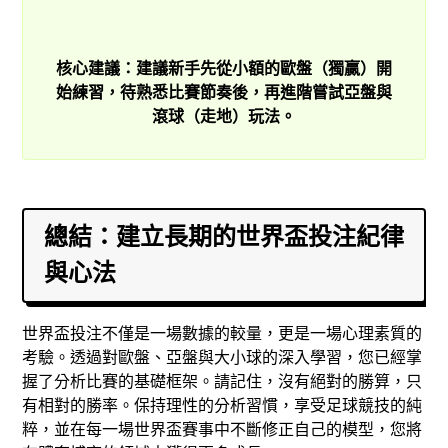
核心建議：建議新手先從小額的歐盤（獨贏）開
始練習，待熟悉比賽節奏後，再進階嘗試亞盤與
滾球（走地）玩法。
總結：建立長期的世界盃投注紀律
與心法
世界盃投注不僅是一場數據的較量，更是一場心理素質的
考驗。透過對歐盤、亞盤與大小球的深入學習，您已經掌
握了分析比賽的基礎框架。請記住，沒有絕對的勝算，只
有相對的勝率。保持理性的分析習慣，享受足球競技的純
粹，並在每一場世界盃賽事中不斷修正自己的模型，您將