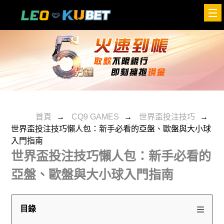
CQ9世界杯投注站世足投注技巧分析｜世界盃即時賠率與投注
攻略整理
首頁
CQ9 GAMES
世界盃投注技巧
世界盃投注技巧懶人包：新手必看的亞盤、歐盤與大小球
入門指南
世界盃投注技巧懶人包：新手必看的
亞盤、歐盤與大小球入門指南
目錄