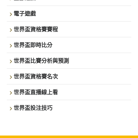
電子遊戲
世界盃資格賽賽程
世界盃即時比分
世界盃比賽分析與預測
世界盃資格賽名次
世界盃直播線上看
世界盃投注技巧