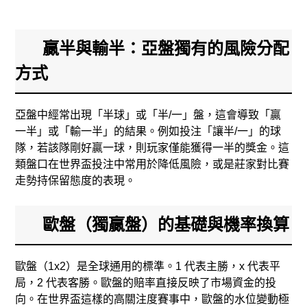
贏半與輸半：亞盤獨有的風險分配
方式
亞盤中經常出現「半球」或「半/一」盤，這會導致「贏
一半」或「輸一半」的結果。例如投注「讓半/一」的球
隊，若該隊剛好贏一球，則玩家僅能獲得一半的獎金。這
類盤口在世界盃投注中常用於降低風險，或是莊家對比賽
走勢持保留態度的表現。
歐盤（獨贏盤）的基礎與機率換算
歐盤（1x2）是全球通用的標準。1 代表主勝，x 代表平
局，2 代表客勝。歐盤的賠率直接反映了市場資金的投
向。在世界盃這樣的高關注度賽事中，歐盤的水位變動極