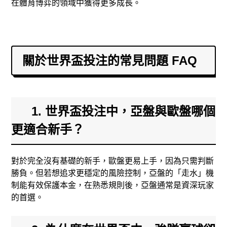
在體育博弈的領域中獲得更多成長。
關於世界盃投注的常見問題 FAQ
1. 世界盃投注中，亞盤與歐盤哪個
更適合新手？
對於完全沒有基礎的新手，歐盤更易上手，因為只需判斷
勝負。但若想追求更穩定的風險控制，亞盤的「走水」機
制能有效保護本金，在熟悉規則後，亞盤通常是資深玩家
的首選。