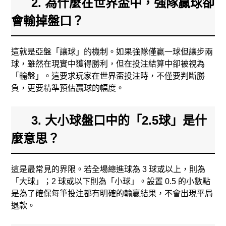
2. 為什麼在世界盃中，強隊贏球卻
會輸掉盤口？
這就是亞盤「讓球」的機制。如果強隊僅贏一球但讓步兩
球，雖然在現實中獲得勝利，但在投注結算中卻被視為
「輸盤」。這要求玩家在世界盃投注時，不僅要判斷勝
負，更要精準預估贏球的幅度。
3. 大小球盤口中的「2.5球」是什
麼意思？
這是最常見的界限。若全場總進球為 3 球或以上，則為
「大球」；2 球或以下則為「小球」。設置 0.5 的小數點
是為了確保每筆投注都有明確的輸贏結果，不會出現平局
退款。