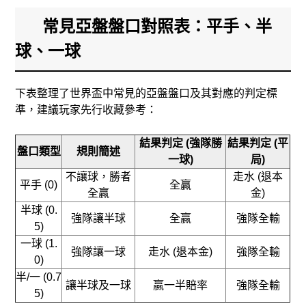
常見亞盤盤口對照表：平手、半
球、一球
下表整理了世界盃中常見的亞盤盤口及其對應的判定標
準，建議玩家先行收藏參考：
結果判定 (強隊勝
結果判定 (平
盤口類型
規則簡述
一球)
局)
不讓球，勝者
走水 (退本
平手 (0)
全贏
全贏
金)
半球 (0.
強隊讓半球
全贏
強隊全輸
5)
一球 (1.
強隊讓一球
走水 (退本金)
強隊全輸
0)
半/一 (0.7
讓半球及一球
贏一半賠率
強隊全輸
5)