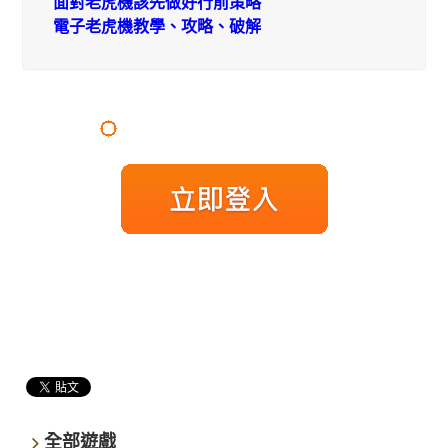
面對老虎機該先做好行前策略
電子老虎機教學、攻略、破解
全部遊戲