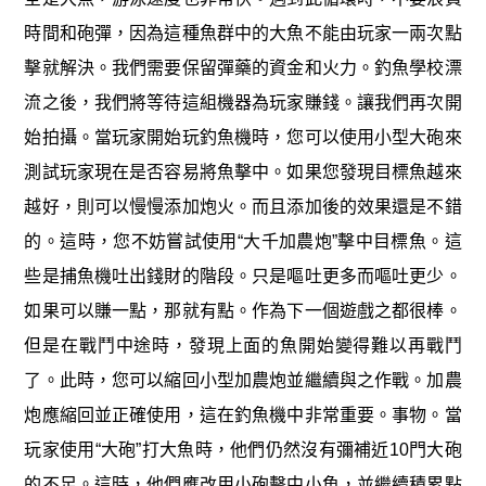
時間和砲彈，因為這種魚群中的大魚不能由玩家一兩次點
擊就解決。我們需要保留彈藥的資金和火力。釣魚學校漂
流之後，我們將等待這組機器為玩家賺錢。讓我們再次開
始拍攝。當玩家開始玩釣魚機時，您可以使用小型大砲來
測試玩家現在是否容易將魚擊中。如果您發現目標魚越來
越好，則可以慢慢添加炮火。而且添加後的效果還是不錯
的。這時，您不妨嘗試使用“大千加農炮”擊中目標魚。這
些是捕魚機吐出錢財的階段。只是嘔吐更多而嘔吐更少。
如果可以賺一點，那就有點。作為下一個遊戲之都很棒。
但是在戰鬥中途時，發現上面的魚開始變得難以再戰鬥
了。此時，您可以縮回小型加農炮並繼續與之作戰。加農
炮應縮回並正確使用，這在釣魚機中非常重要。事物。當
玩家使用“大砲”打大魚時，他們仍然沒有彌補近10門大砲
的不足。這時，他們應改用小砲擊中小魚，並繼續積累點